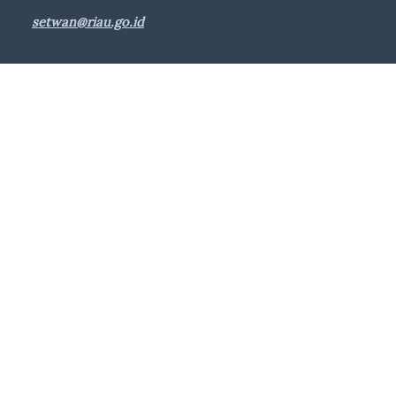
setwan@riau.go.id