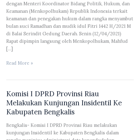
dengan Menteri Koordinator Bidang Politik, Hukum, dan
Keamanan (Menkopolhukam) Republik Indonesia terkait
keamanan dan penegakan hukum dalam rangka menyambut
bulan suci Ramadhan dan mudik idul Fitri 1442 H/2021 M
di Balai Serindit Gedung Daerah. Senin (12/04/2021)
Rapat dipimpin langsung oleh Menkopolhukam, Mahfud
[…]
Ketua
Read More »
DPRD
Provinsi
Riau
Komisi I DPRD Provinsi Riau
Menghadiri
Rapat
Melakukan Kunjungan Insidentil Ke
Koordinasi
Kabupaten Bengkalis
Bersama
Secara
Bengkalis- Komisi I DPRD Provinsi Riau melakukan
Virtual
kunjungan Insidentil ke Kabupaten Bengkalis dalam
Dengan