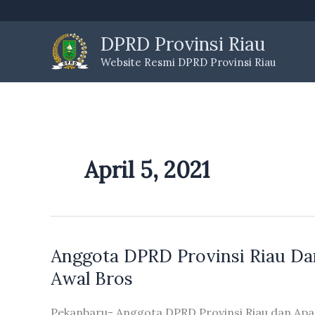
Skip
to
DPRD Provinsi Riau
content
Website Resmi DPRD Provinsi Riau
April 5, 2021
Anggota DPRD Provinsi Riau Da
Awal Bros
Pekanbaru- Anggota DPRD Provinsi Riau dan Apar