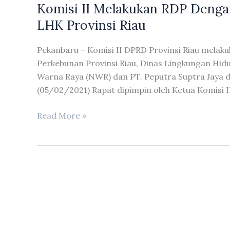
Komisi II Melakukan RDP Denga
Perwakilan
Mahasiswa
LHK Provinsi Riau
UNRI
Pekanbaru – Komisi II DPRD Provinsi Riau mela
Perkebunan Provinsi Riau, Dinas Lingkungan Hidu
Warna Raya (NWR) dan PT. Peputra Suptra Jaya di
(05/02/2021) Rapat dipimpin oleh Ketua Komisi II
Komisi
Read More »
II
Melakukan
RDP
Dengan
Dinas
Perkebunan
Dan
Dinas