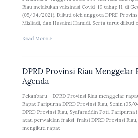
Riau melakukan vaksinasi Covid-19 tahap II, di 
(05/04/2021). Diikuti oleh anggota DPRD Provinsi R
Misliadi, dan Husaimi Hamidi. Serta turut diikuti 
Anggota
Read More »
DPRD
Provinsi
Riau
DPRD Provinsi Riau Menggelar 
Dan
ASN
Agenda
Melakukan
Vaksin
Pekanbaru – DPRD Provinsi Riau menggelar rapa
Di
Rapat Paripurna DPRD Provinsi Riau, Senin (05/0
RS
DPRD Provinsi Riau, Syafaruddin Poti. Paripurna i
Awal
atau perwakilan fraksi-fraksi DPRD Provinsi Riau
Bros
mengikuti rapat