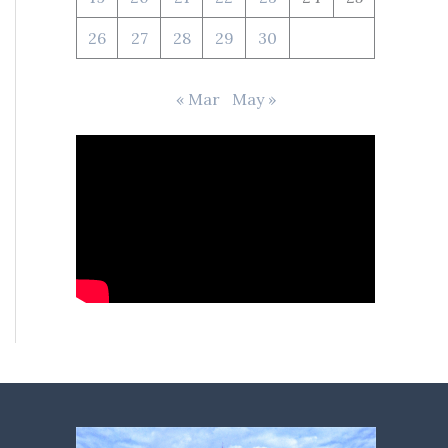
26
27
28
29
30
« Mar
May »