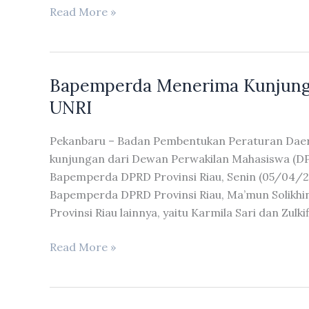
DPRD
Read More »
Provinsi
Riau
Menggelar
Bapemperda Menerima Kunjung
Rapat
Paripurna
UNRI
Dengan
Beberapa
Pekanbaru – Badan Pembentukan Peraturan Dae
Agenda
kunjungan dari Dewan Perwakilan Mahasiswa (DPM
Bapemperda DPRD Provinsi Riau, Senin (05/04/20
Bapemperda DPRD Provinsi Riau, Ma’mun Solikh
Provinsi Riau lainnya, yaitu Karmila Sari dan Zulkif
Bapemperda
Read More »
Menerima
Kunjungan
Dewan