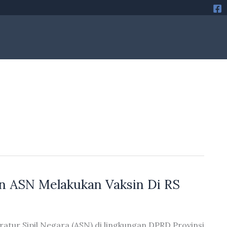
n ASN Melakukan Vaksin Di RS
atur Sipil Negara (ASN) di lingkungan DPRD Provinsi