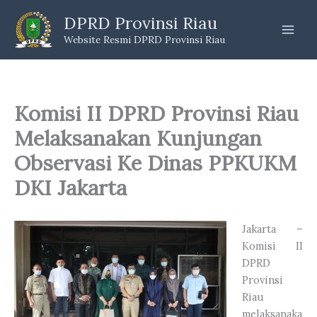
Skip
DPRD Provinsi Riau
to
Website Resmi DPRD Provinsi Riau
content
Komisi II DPRD Provinsi Riau
Melaksanakan Kunjungan
Observasi Ke Dinas PPKUKM
DKI Jakarta
Jakarta –
Komisi II
DPRD
Provinsi
Riau
melaksanaka