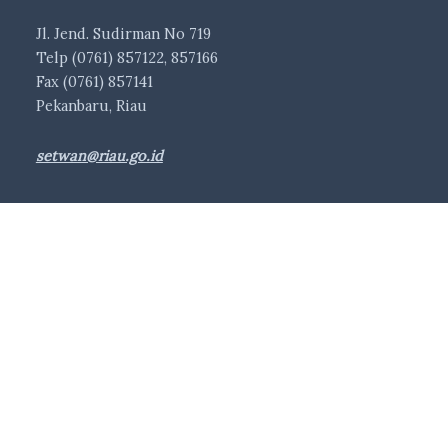
Jl. Jend. Sudirman No 719
Telp (0761) 857122, 857166
Fax (0761) 857141
Pekanbaru, Riau
setwan@riau.go.id