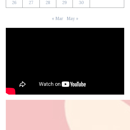
26
27
28
29
30
« Mar
May »