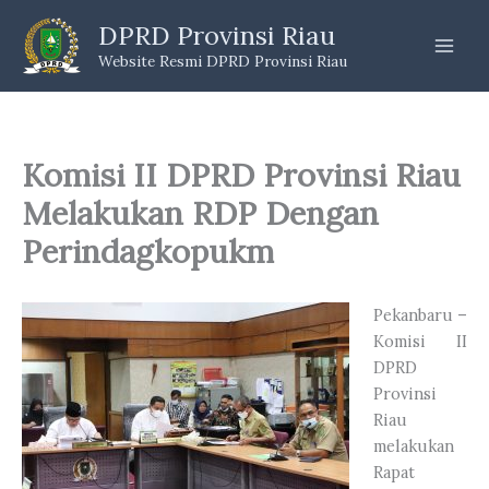
Skip
DPRD Provinsi Riau
to
Website Resmi DPRD Provinsi Riau
content
Komisi II DPRD Provinsi Riau
Melakukan RDP Dengan
Perindagkopukm
Pekanbaru –
Komisi II
DPRD
Provinsi
Riau
melakukan
Rapat