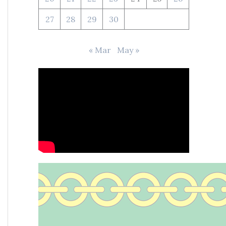
27
28
29
30
« Mar
May »