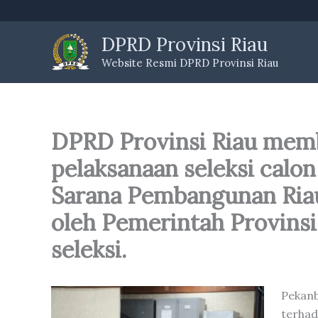
Skip
to
DPRD Provinsi Riau
content
Website Resmi DPRD Provinsi Riau
DPRD Provinsi Riau memb
pelaksanaan seleksi calo
Sarana Pembangunan Riau
oleh Pemerintah Provinsi 
seleksi.
Pekan
terhad