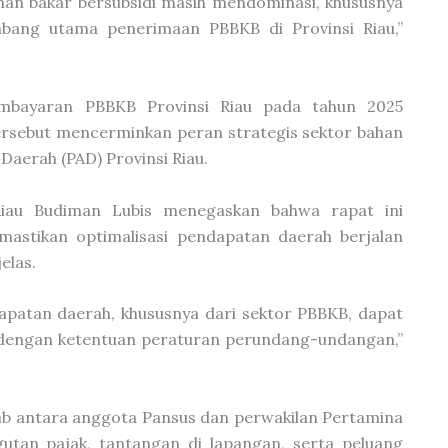
han bakar bersubsidi masih mendominasi, khususnya
mbang utama penerimaan PBBKB di Provinsi Riau,”
mbayaran PBBKB Provinsi Riau pada tahun 2025
tersebut mencerminkan peran strategis sektor bahan
aerah (PAD) Provinsi Riau.
Riau Budiman Lubis menegaskan bahwa rapat ini
astikan optimalisasi pendapatan daerah berjalan
elas.
apatan daerah, khususnya dari sektor PBBKB, dapat
ai dengan ketentuan peraturan perundang-undangan,”
wab antara anggota Pansus dan perwakilan Pertamina
tan pajak, tantangan di lapangan, serta peluang