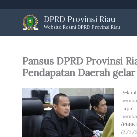
Skip
to
DPRD Provinsi Riau
content
Website Resmi DPRD Provinsi Riau
Pansus DPRD Provinsi Ria
Pendapatan Daerah gelar
Pekanb
pemba
rapat
pemba
(PBBKB
(2/2/2