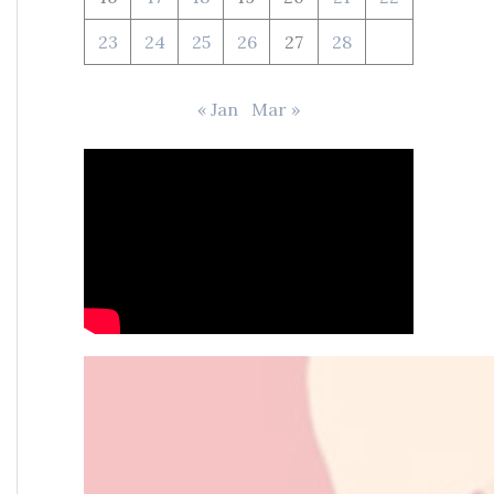
23
24
25
26
27
28
« Jan
Mar »