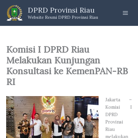
Skip
DPRD Provinsi Riau
to
Website Resmi DPRD Provinsi Riau
content
Komisi I DPRD Riau
Melakukan Kunjungan
Konsultasi ke KemenPAN-RB
RI
Jakarta –
Komisi I
DPRD
Provinsi
Riau
melakukan