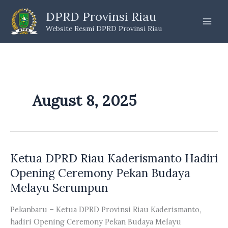
Skip
DPRD Provinsi Riau
to
Website Resmi DPRD Provinsi Riau
content
August 8, 2025
Ketua DPRD Riau Kaderismanto Hadiri
Opening Ceremony Pekan Budaya
Melayu Serumpun
Pekanbaru – Ketua DPRD Provinsi Riau Kaderismanto,
hadiri Opening Ceremony Pekan Budaya Melayu