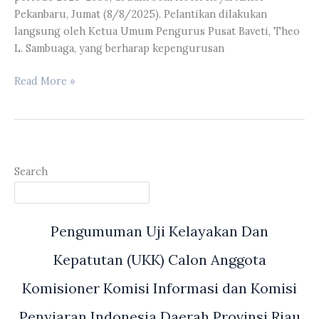
Pekanbaru, Jumat (8/8/2025). Pelantikan dilakukan
langsung oleh Ketua Umum Pengurus Pusat Baveti, Theo
L. Sambuaga, yang berharap kepengurusan
Kabag
Read More »
Umum
DPRD
Riau
Hadiri
Acara
Search
Pelantikan
PD
Baveti
Pengumuman Uji Kelayakan Dan
Riau
Kepatutan (UKK) Calon Anggota
Komisioner Komisi Informasi dan Komisi
Penyiaran Indonesia Daerah Provinsi Riau