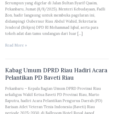
Serumpun yang digelar di Jalan Sultan Syarif Qasim,
Pekanbaru, Jumat (8/8/2025). Menteri Kebudayaan, Fadli
Zon, hadir langsung untuk membuka pagelaran ini,
didampingi Gubernur Riau Abdul Wahid, Sekretaris
Jenderal (Sekjen) DPD RI Mohammad Iqbal, serta para
tokoh adat dan tamu undangan dari luar […]
Ketua
Read More »
DPRD
Riau
Kaderismanto
Kabag Umum DPRD Riau Hadiri Acara
Hadiri
Opening
Pelantikan PD Baveti Riau
Ceremony
Pekan
Pekanbaru – Kepala Bagian Umum DPRD Provinsi Riau
Budaya
sekaligus Wakil Ketua Baveti PD Provinsi Riau, Marto
Melayu
Saputra, hadiri Acara Pelantikan Pengurus Daerah (PD)
Serumpun
Barisan Atlet Veteran Tenis Indonesia (Baveti) Riau
periode 2025-2030, di Ballroom Hotel Royal Asnof