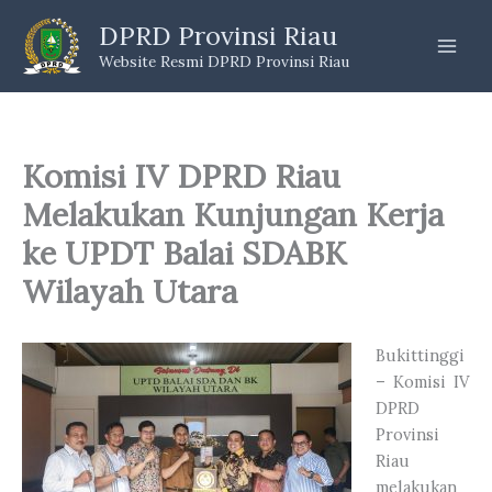
Skip
DPRD Provinsi Riau
to
Website Resmi DPRD Provinsi Riau
content
Komisi IV DPRD Riau
Melakukan Kunjungan Kerja
ke UPDT Balai SDABK
Wilayah Utara
Bukittinggi
– Komisi IV
DPRD
Provinsi
Riau
melakukan