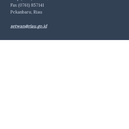
Fax (0761) 857141
Pekanbaru, Riau
setwan@riau.go.id