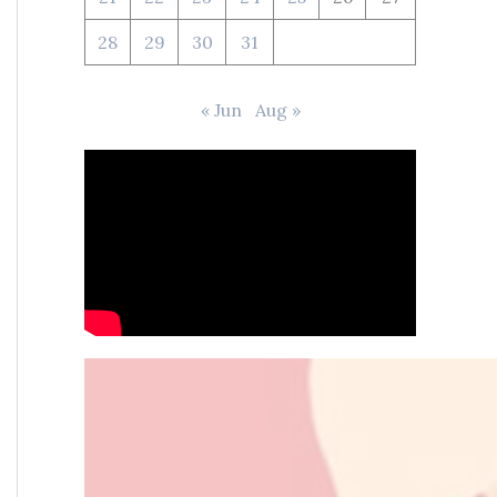
28
29
30
31
« Jun
Aug »