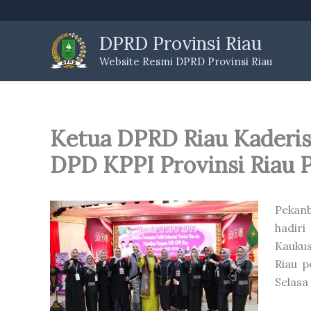
Skip
to
DPRD Provinsi Riau
content
Website Resmi DPRD Provinsi Riau
Ketua DPRD Riau Kaderis
DPD KPPI Provinsi Riau 
Pekan
hadir
Kaukus
Riau p
Selasa