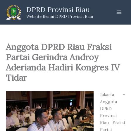
Skip
DPRD Provinsi Riau
to
Website Resmi DPRD Provinsi Riau
content
Anggota DPRD Riau Fraksi
Partai Gerindra Androy
Aderianda Hadiri Kongres IV
Tidar
Jakarta –
Anggota
DPRD
Provinsi
Riau Fraksi
Partai