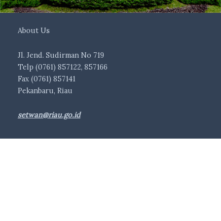
About Us
Jl. Jend. Sudirman No 719
Telp (0761) 857122, 857166
Fax (0761) 857141
Pekanbaru, Riau
setwan@riau.go.id