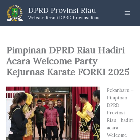
Skip
DPRD Provinsi Riau
to
Website Resmi DPRD Provinsi Riau
content
Pimpinan DPRD Riau Hadiri
Acara Welcome Party
Kejurnas Karate FORKI 2025
Pekanbaru –
Pimpinan
DPRD
Provinsi
Riau hadiri
acara
Welcome