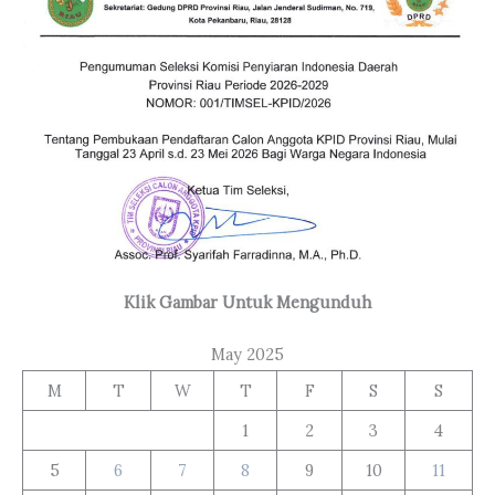
Klik Gambar Untuk Mengunduh
May 2025
M
T
W
T
F
S
S
1
2
3
4
5
6
7
8
9
10
11