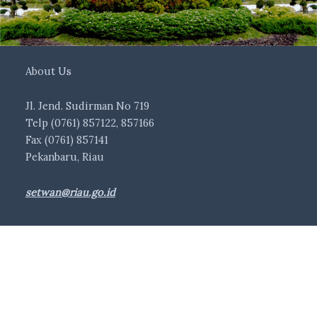
About Us
Jl. Jend. Sudirman No 719
Telp (0761) 857122, 857166
Fax (0761) 857141
Pekanbaru, Riau
setwan@riau.go.id