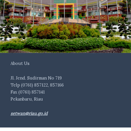
About Us
Jl. Jend. Sudirman No 719
Telp (0761) 857122, 857166
Fax (0761) 857141
Pekanbaru, Riau
setwan@riau.go.id