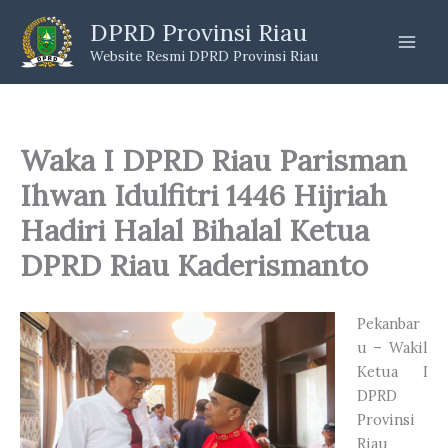
Skip
DPRD Provinsi Riau
to
Website Resmi DPRD Provinsi Riau
content
Waka I DPRD Riau Parisman
Ihwan Idulfitri 1446 Hijriah
Hadiri Halal Bihalal Ketua
DPRD Riau Kaderismanto
Pekanbar
u – Wakil
Ketua I
DPRD
Provinsi
Riau