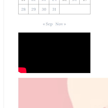
28
29
30
31
« Sep
Nov »