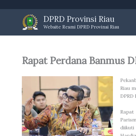
Skip
to
DPRD Provinsi Riau
content
Website Resmi DPRD Provinsi Riau
Rapat Perdana Banmus DP
Pekan
Riau m
DPRD P
Rapat 
Parism
diikut
Hardi