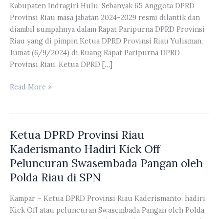
Kabupaten Indragiri Hulu. Sebanyak 65 Anggota DPRD
Provinsi Riau masa jabatan 2024-2029 resmi dilantik dan
diambil sumpahnya dalam Rapat Paripurna DPRD Provinsi
Riau yang di pimpin Ketua DPRD Provinsi Riau Yulisman,
Jumat (6/9/2024) di Ruang Rapat Paripurna DPRD
Provinsi Riau. Ketua DPRD […]
Susunan
Read More »
Keanggotaan
DPRD
Provinsi
Ketua DPRD Provinsi Riau
Riau
Masa
Kaderismanto Hadiri Kick Off
Jabatan
Peluncuran Swasembada Pangan oleh
2024-
Polda Riau di SPN
2029
Dapil
Kampar – Ketua DPRD Provinsi Riau Kaderismanto, hadiri
Kabupaten
Kick Off atau peluncuran Swasembada Pangan oleh Polda
Indragiri