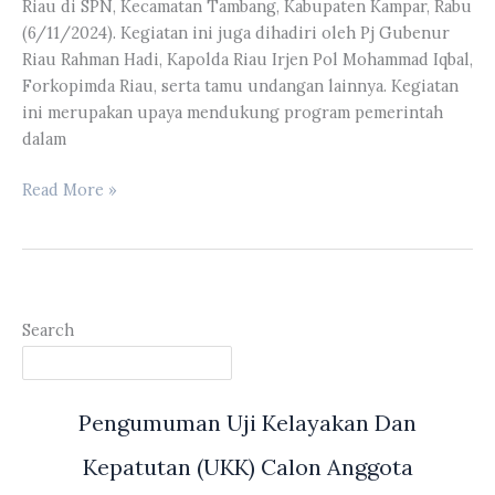
Riau di SPN, Kecamatan Tambang, Kabupaten Kampar, Rabu
Hulu
(6/11/2024). Kegiatan ini juga dihadiri oleh Pj Gubenur
Riau Rahman Hadi, Kapolda Riau Irjen Pol Mohammad Iqbal,
Forkopimda Riau, serta tamu undangan lainnya. Kegiatan
ini merupakan upaya mendukung program pemerintah
dalam
Ketua
Read More »
DPRD
Provinsi
Riau
Kaderismanto
Hadiri
Search
Kick
Off
Peluncuran
Pengumuman Uji Kelayakan Dan
Swasembada
Pangan
Kepatutan (UKK) Calon Anggota
oleh