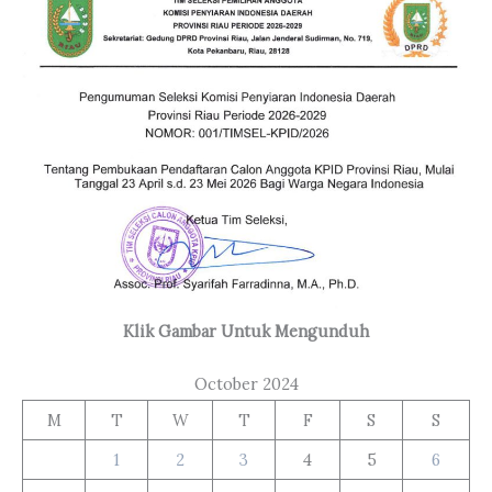
Klik Gambar Untuk Mengunduh
October 2024
M
T
W
T
F
S
S
1
2
3
4
5
6