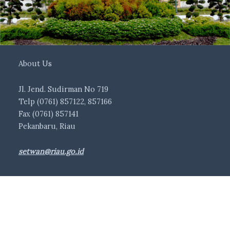
About Us
Jl. Jend. Sudirman No 719
Telp (0761) 857122, 857166
Fax (0761) 857141
Pekanbaru, Riau
setwan@riau.go.id