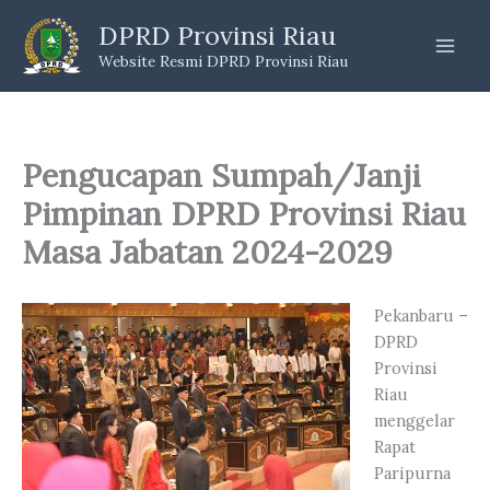
Skip
DPRD Provinsi Riau
to
Website Resmi DPRD Provinsi Riau
content
Pengucapan Sumpah/Janji
Pimpinan DPRD Provinsi Riau
Masa Jabatan 2024-2029
Pekanbaru –
DPRD
Provinsi
Riau
menggelar
Rapat
Paripurna