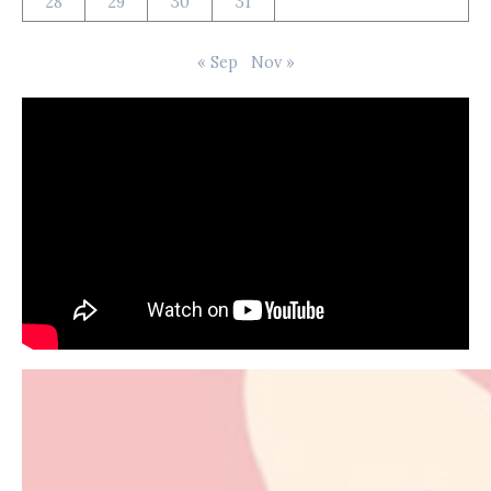
28
29
30
31
« Sep
Nov »