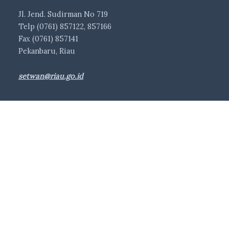
Jl. Jend. Sudirman No 719
Telp (0761) 857122, 857166
Fax (0761) 857141
Pekanbaru, Riau
setwan@riau.go.id