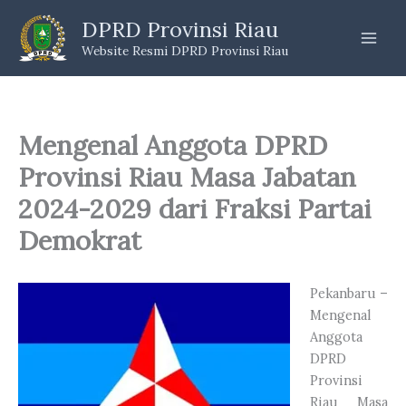
Skip
DPRD Provinsi Riau
to
Website Resmi DPRD Provinsi Riau
content
Mengenal Anggota DPRD
Provinsi Riau Masa Jabatan
2024-2029 dari Fraksi Partai
Demokrat
Pekanbaru –
Mengenal
Anggota
DPRD
Provinsi
Riau Masa