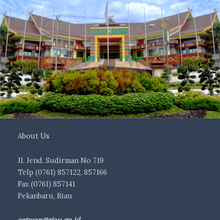
About Us
Jl. Jend. Sudirman No 719
Telp (0761) 857122, 857166
Fax (0761) 857141
Pekanbaru, Riau
setwan@riau.go.id