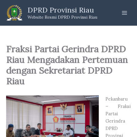
Skip
DPRD Provinsi Riau
to
Website Resmi DPRD Provinsi Riau
content
Fraksi Partai Gerindra DPRD
Riau Mengadakan Pertemuan
dengan Sekretariat DPRD
Riau
Pekanbaru
– Fraksi
Partai
Gerindra
DPRD
Provinsi