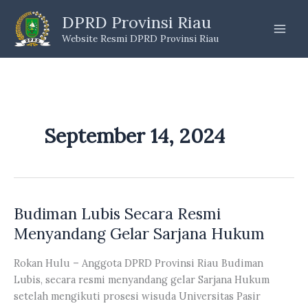
Skip
DPRD Provinsi Riau
to
Website Resmi DPRD Provinsi Riau
content
September 14, 2024
Budiman Lubis Secara Resmi
Menyandang Gelar Sarjana Hukum
Rokan Hulu – Anggota DPRD Provinsi Riau Budiman
Lubis, secara resmi menyandang gelar Sarjana Hukum
setelah mengikuti prosesi wisuda Universitas Pasir