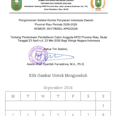
Klik Gambar Untuk Mengunduh
September 2024
M
T
W
T
F
S
S
1
2
3
4
5
6
7
8