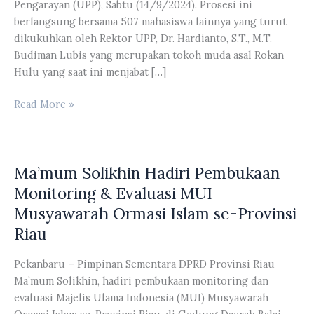
Pengarayan (UPP), Sabtu (14/9/2024). Prosesi ini
berlangsung bersama 507 mahasiswa lainnya yang turut
dikukuhkan oleh Rektor UPP, Dr. Hardianto, S.T., M.T.
Budiman Lubis yang merupakan tokoh muda asal Rokan
Hulu yang saat ini menjabat […]
Budiman
Read More »
Lubis
Secara
Resmi
Ma’mum Solikhin Hadiri Pembukaan
Menyandang
Gelar
Monitoring & Evaluasi MUI
Sarjana
Musyawarah Ormasi Islam se-Provinsi
Hukum
Riau
Pekanbaru – Pimpinan Sementara DPRD Provinsi Riau
Ma’mum Solikhin, hadiri pembukaan monitoring dan
evaluasi Majelis Ulama Indonesia (MUI) Musyawarah