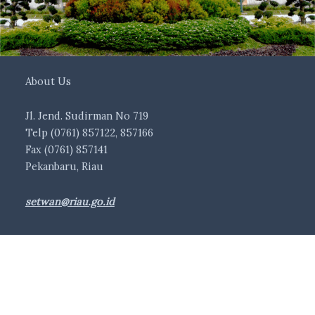
About Us
Jl. Jend. Sudirman No 719
Telp (0761) 857122, 857166
Fax (0761) 857141
Pekanbaru, Riau
setwan@riau.go.id