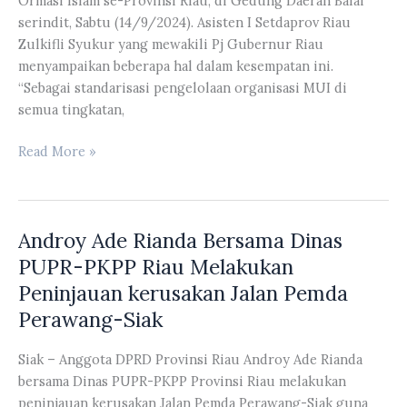
Ormasi Islam se-Provinsi Riau, di Gedung Daerah Balai
serindit, Sabtu (14/9/2024). Asisten I Setdaprov Riau
Zulkifli Syukur yang mewakili Pj Gubernur Riau
menyampaikan beberapa hal dalam kesempatan ini.
“Sebagai standarisasi pengelolaan organisasi MUI di
semua tingkatan,
Ma’mum
Read More »
Solikhin
Hadiri
Pembukaan
Androy Ade Rianda Bersama Dinas
Monitoring
&
PUPR-PKPP Riau Melakukan
Evaluasi
Peninjauan kerusakan Jalan Pemda
MUI
Perawang-Siak
Musyawarah
Ormasi
Siak – Anggota DPRD Provinsi Riau Androy Ade Rianda
Islam
bersama Dinas PUPR-PKPP Provinsi Riau melakukan
se-
peninjauan kerusakan Jalan Pemda Perawang-Siak guna