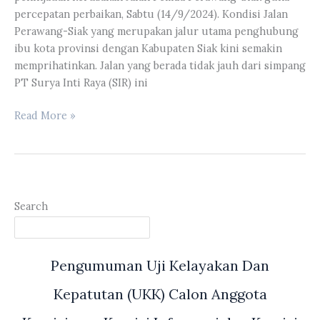
Provinsi
percepatan perbaikan, Sabtu (14/9/2024). Kondisi Jalan
Riau
Perawang-Siak yang merupakan jalur utama penghubung
ibu kota provinsi dengan Kabupaten Siak kini semakin
memprihatinkan. Jalan yang berada tidak jauh dari simpang
PT Surya Inti Raya (SIR) ini
Androy
Read More »
Ade
Rianda
Bersama
Dinas
PUPR-
Search
PKPP
Riau
Melakukan
Pengumuman Uji Kelayakan Dan
Peninjauan
kerusakan
Kepatutan (UKK) Calon Anggota
Jalan