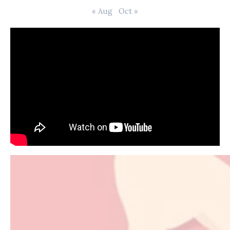
« Aug
Oct »