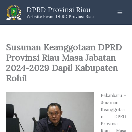
Skip
DPRD Provinsi Riau
to
Website Resmi DPRD Provinsi Riau
content
Susunan Keanggotaan DPRD
Provinsi Riau Masa Jabatan
2024-2029 Dapil Kabupaten
Rohil
Pekanbaru –
Susunan
Keanggotaa
n DPRD
Provinsi
Riau Masa