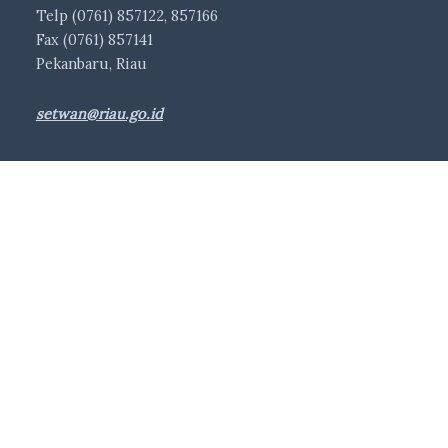
Telp (0761) 857122, 857166
Fax (0761) 857141
Pekanbaru, Riau
setwan@riau.go.id