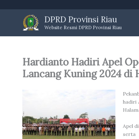
Skip
to
DPRD Provinsi Riau
content
Website Resmi DPRD Provinsi Riau
Hardianto Hadiri Apel Op
Lancang Kuning 2024 di 
Pekanb
hadiri
Halama
Apel d
serta 