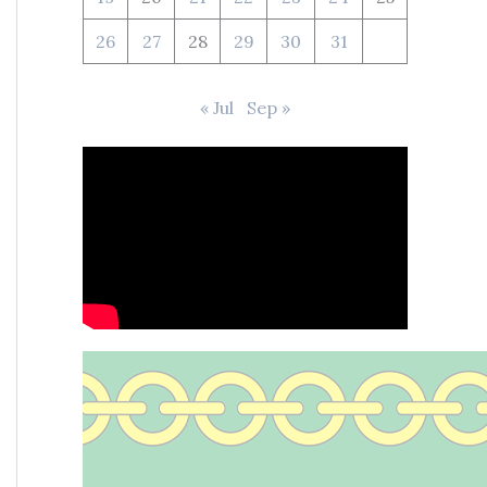
26
27
28
29
30
31
« Jul
Sep »