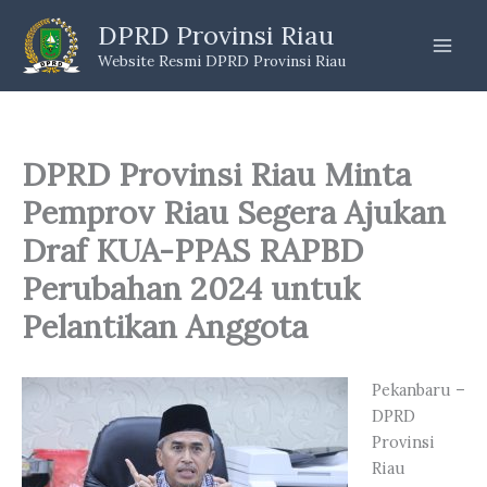
Skip
DPRD Provinsi Riau
to
Website Resmi DPRD Provinsi Riau
content
DPRD Provinsi Riau Minta
Pemprov Riau Segera Ajukan
Draf KUA-PPAS RAPBD
Perubahan 2024 untuk
Pelantikan Anggota
Pekanbaru –
DPRD
Provinsi
Riau