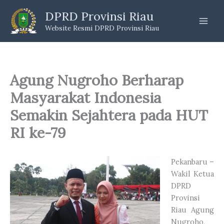
Skip
DPRD Provinsi Riau
to
Website Resmi DPRD Provinsi Riau
content
Agung Nugroho Berharap
Masyarakat Indonesia
Semakin Sejahtera pada HUT
RI ke-79
Pekanbaru –
Wakil Ketua
DPRD
Provinsi
Riau Agung
Nugroho,