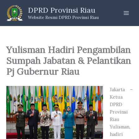
Skip
DPRD Provinsi Riau
to
Website Resmi DPRD Provinsi Riau
content
Yulisman Hadiri Pengambilan
Sumpah Jabatan & Pelantikan
Pj Gubernur Riau
Jakarta –
Ketua
DPRD
Provinsi
Riau
Yulisman,
hadiri