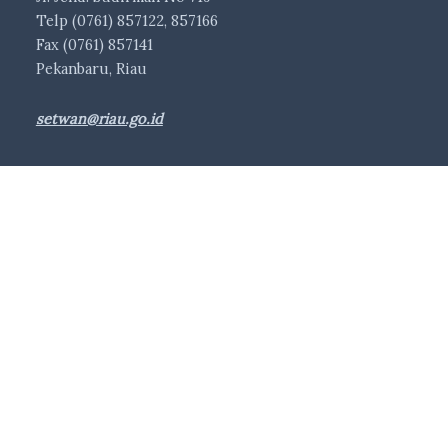
Telp (0761) 857122, 857166
Fax (0761) 857141
Pekanbaru, Riau
setwan@riau.go.id