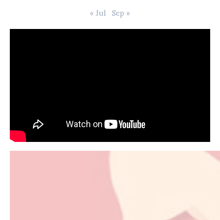
« Jul
Sep »