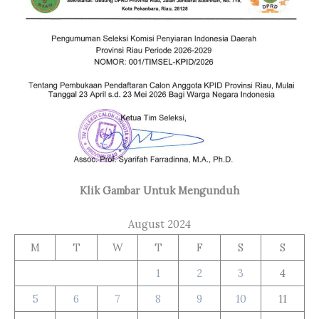
Klik Gambar Untuk Mengunduh
August 2024
M
T
W
T
F
S
S
1
2
3
4
5
6
7
8
9
10
11