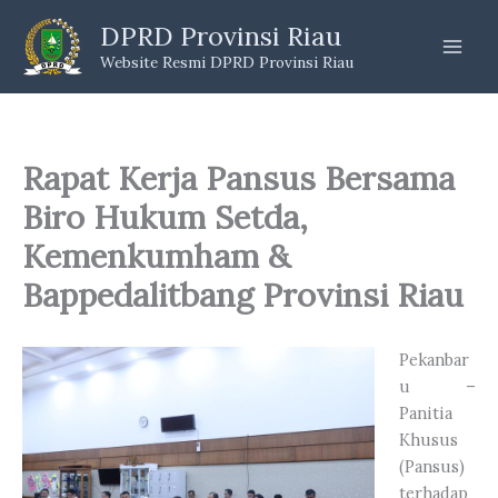
Skip
DPRD Provinsi Riau
to
Website Resmi DPRD Provinsi Riau
content
Rapat Kerja Pansus Bersama
Biro Hukum Setda,
Kemenkumham &
Bappedalitbang Provinsi Riau
Pekanbar
u –
Panitia
Khusus
(Pansus)
terhadap