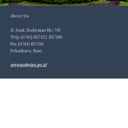
About Us
Jl. Jend. Sudirman No 719
Telp (0761) 857122, 857166
Fax (0761) 857141
Pekanbaru, Riau
setwan@riau.go.id