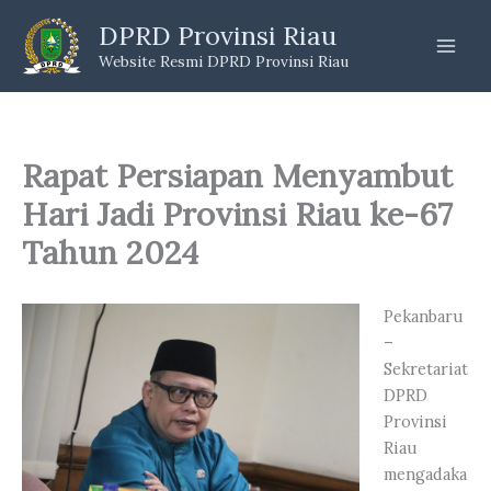
Skip
DPRD Provinsi Riau
to
Website Resmi DPRD Provinsi Riau
content
Rapat Persiapan Menyambut
Hari Jadi Provinsi Riau ke-67
Tahun 2024
Pekanbaru
–
Sekretariat
DPRD
Provinsi
Riau
mengadaka