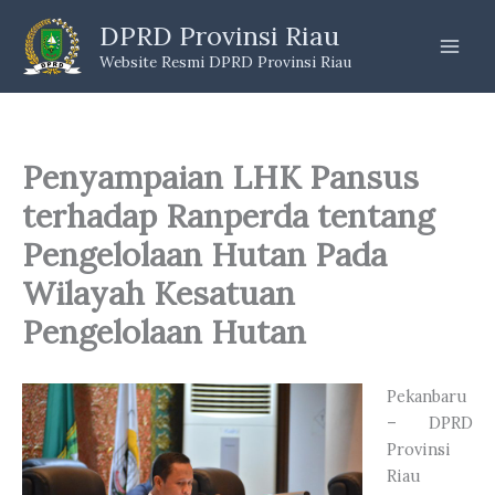
Skip
DPRD Provinsi Riau
to
Website Resmi DPRD Provinsi Riau
content
Penyampaian LHK Pansus
terhadap Ranperda tentang
Pengelolaan Hutan Pada
Wilayah Kesatuan
Pengelolaan Hutan
Pekanbaru
– DPRD
Provinsi
Riau