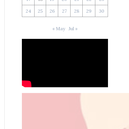
24
25
26
27
28
29
30
« May
Jul »