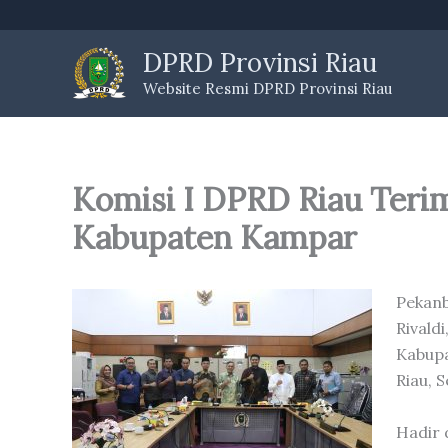
Skip
to
DPRD Provinsi Riau
content
Website Resmi DPRD Provinsi Riau
Komisi I DPRD Riau Teri
Kabupaten Kampar
Pekanb
Rival
Kabupa
Riau, 
Hadir 