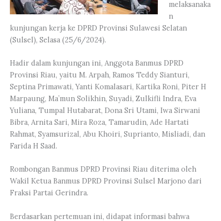
melaksanaka
n
kunjungan kerja ke DPRD Provinsi Sulawesi Selatan
(Sulsel), Selasa (25/6/2024).
Hadir dalam kunjungan ini, Anggota Banmus DPRD
Provinsi Riau, yaitu M. Arpah, Ramos Teddy Sianturi,
Septina Primawati, Yanti Komalasari, Kartika Roni, Piter H
Marpaung, Ma’mun Solikhin, Suyadi, Zulkifli Indra, Eva
Yuliana, Tumpal Hutabarat, Dona Sri Utami, Iwa Sirwani
Bibra, Arnita Sari, Mira Roza, Tamarudin, Ade Hartati
Rahmat, Syamsurizal, Abu Khoiri, Suprianto, Misliadi, dan
Farida H Saad.
Rombongan Banmus DPRD Provinsi Riau diterima oleh
Wakil Ketua Banmus DPRD Provinsi Sulsel Marjono dari
Fraksi Partai Gerindra.
Berdasarkan pertemuan ini, didapat informasi bahwa