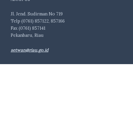
Jl. Jend. Sudirman No 719
Telp (0761) 857122, 857166
Fax (0761) 857141
Pekanbaru, Riau
setwan@riau.go.id