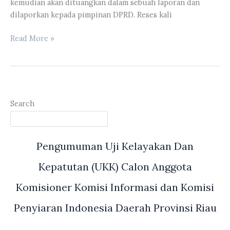
kemudian akan dituangkan dalam sebuah laporan dan
dilaporkan kepada pimpinan DPRD. Reses kali
Zulkifli
Read More »
Indra
dan
Syafrudin
Iput
Sampaikan
Search
Kekhawatirannya
Terkait
Pelaksanaan
Pengumuman Uji Kelayakan Dan
Reses
di
Kepatutan (UKK) Calon Anggota
Masa
Kampanye
Komisioner Komisi Informasi dan Komisi
Penyiaran Indonesia Daerah Provinsi Riau