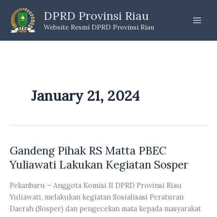
Skip
DPRD Provinsi Riau
to
Website Resmi DPRD Provinsi Riau
content
January 21, 2024
Gandeng Pihak RS Matta PBEC
Yuliawati Lakukan Kegiatan Sosper
Pekanbaru – Anggota Komisi II DPRD Provinsi Riau
Yuliawati, melakukan kegiatan Sosialisasi Peraturan
Daerah (Sosper) dan pengecekan mata kepada masyarakat