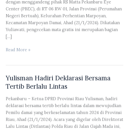
dengan menggandeng pihak RS Matta Pekanbaru Eye
Center (PBEC), di RT 06 RW 01, Jalan Provinsi (Perumahan
Negeri Bertuah), Kelurahan Perhentian Marpoyan,
Kecamatan Marpoyan Damai, Ahad (21/1/2024). Dikatakan
Yuliawati, pengecekan mata gratis ini merupakan bagian
[…]
Gandeng
Read More »
Pihak
RS
Matta
Yulisman Hadiri Deklarasi Bersama
PBEC
Yuliawati
Tertib Berlalu Lintas
Lakukan
Kegiatan
Pekanbaru – Ketua DPRD Provinsi Riau Yulisman, hadiri
Sosper
deklarasi bersama tertib berlalu lintas dalam mewujudkan
Pemilu damai yang berkeselamatan tahun 2024 di Provinsi
Riau, Ahad (21/1/2024). Acara yang digelar oleh Direktorat
Lalu Lintas (Ditlantas) Polda Riau di Jalan Gajah Mada ini,