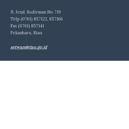
Jl. Jend. Sudirman No 719
Telp (0761) 857122, 857166
Fax (0761) 857141
Pekanbaru, Riau
setwan@riau.go.id