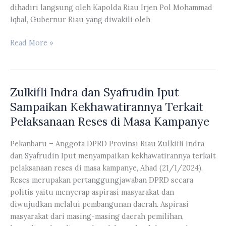
dihadiri langsung oleh Kapolda Riau Irjen Pol Mohammad
Iqbal, Gubernur Riau yang diwakili oleh
Yulisman
Read More »
Hadiri
Deklarasi
Bersama
Zulkifli Indra dan Syafrudin Iput
Tertib
Berlalu
Sampaikan Kekhawatirannya Terkait
Lintas
Pelaksanaan Reses di Masa Kampanye
Pekanbaru – Anggota DPRD Provinsi Riau Zulkifli Indra
dan Syafrudin Iput menyampaikan kekhawatirannya terkait
pelaksanaan reses di masa kampanye, Ahad (21/1/2024).
Reses merupakan pertanggungjawaban DPRD secara
politis yaitu menyerap aspirasi masyarakat dan
diwujudkan melalui pembangunan daerah. Aspirasi
masyarakat dari masing-masing daerah pemilihan,