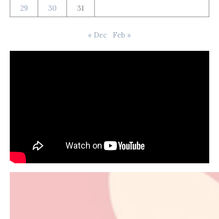
29
30
31
« Dec
Feb »