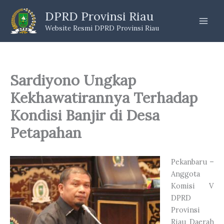
Skip
DPRD Provinsi Riau
to
Website Resmi DPRD Provinsi Riau
content
Sardiyono Ungkap
Kekhawatirannya Terhadap
Kondisi Banjir di Desa
Petapahan
Pekanbaru –
Anggota
Komisi V
DPRD
Provinsi
Riau Daerah