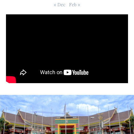
« Dec
Feb »