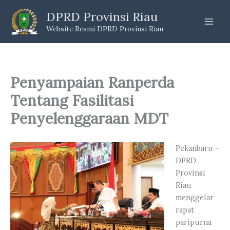
Skip
DPRD Provinsi Riau
to
Website Resmi DPRD Provinsi Riau
content
Penyampaian Ranperda
Tentang Fasilitasi
Penyelenggaraan MDT
Pekanbaru –
DPRD
Provinsi
Riau
menggelar
rapat
paripurna