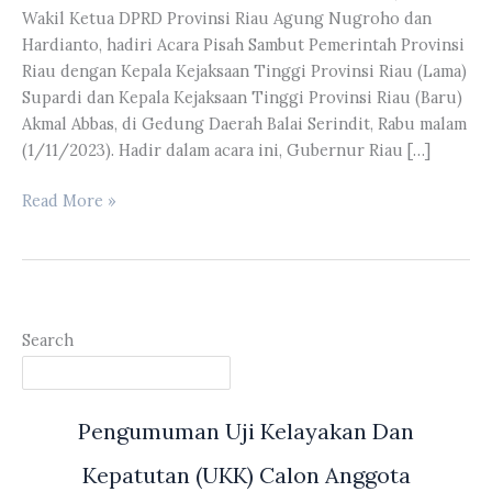
Wakil Ketua DPRD Provinsi Riau Agung Nugroho dan
Hardianto, hadiri Acara Pisah Sambut Pemerintah Provinsi
Riau dengan Kepala Kejaksaan Tinggi Provinsi Riau (Lama)
Supardi dan Kepala Kejaksaan Tinggi Provinsi Riau (Baru)
Akmal Abbas, di Gedung Daerah Balai Serindit, Rabu malam
(1/11/2023). Hadir dalam acara ini, Gubernur Riau […]
Pimpinan
Read More »
DPRD
Provinsi
Riau
Hadiri
Acara
Search
Pisah
Sambut
Pemerintah
Pengumuman Uji Kelayakan Dan
Provinsi
Riau
Kepatutan (UKK) Calon Anggota
dengan