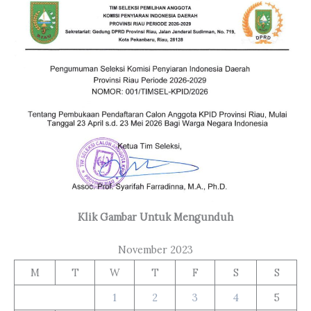
Klik Gambar Untuk Mengunduh
November 2023
M
T
W
T
F
S
S
1
2
3
4
5