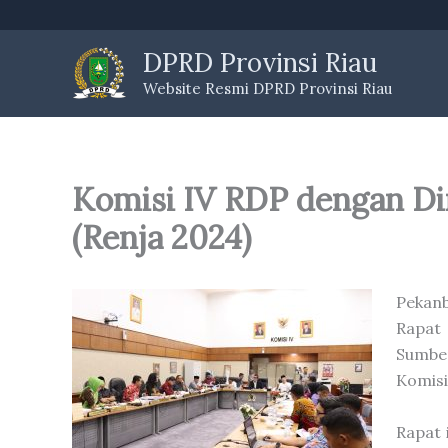
Skip
to
DPRD Provinsi Riau
content
Website Resmi DPRD Provinsi Riau
Komisi IV RDP dengan Di
(Renja 2024)
Pekan
Rapat
Sumber
Komisi
Rapat 