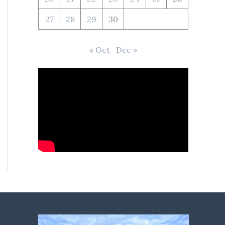
27
28
29
30
« Oct
Dec »