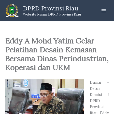
Skip
DPRD Provinsi Riau
to
Website Resmi DPRD Provinsi Riau
content
Eddy A Mohd Yatim Gelar
Pelatihan Desain Kemasan
Bersama Dinas Perindustrian,
Koperasi dan UKM
Dumai –
Ketua
Komisi I
DPRD
Provinsi
Riau Eddy