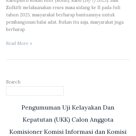
Kabupaten Rokan Hilir (Rohil), Rabu (19/7/2023). Saat
Zulkifli melaksanakan reses masa sidang ke II pada Juli
tahun 2023, masyarakat berharap bantuannya untuk
pembangunan balai adat. Bukan itu saja, masyarakat juga
berharap
Zulkifli
Read More »
Indra
Disambut
Hangat
dan
Antusias
Search
Oleh
Masyarakat
di
Pengumuman Uji Kelayakan Dan
Kepenghuluan
Teluk
Kepatutan (UKK) Calon Anggota
Mega
Komisioner Komisi Informasi dan Komisi