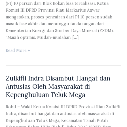
(PI) 10 persen dari Blok Rokan bisa terealisasi. Ketua
Komisi III DPRD Provinsi Riau Markarius Anwar
mengatakan, proses pencairan dari PI 10 persen sudah
masuk fase akhir dan menunggu tanda tangan dari
Kementerian Energi dan Sumber Daya Mineral (ESDM).
“Masih optimis. Mudah-mudahan. […]
Markarius
Read More »
Anwar
Mengatakan
Proses
Zulkifli Indra Disambut Hangat dan
Pencairan
Dari
Antusias Oleh Masyarakat di
PI
Kepenghuluan Teluk Mega
Sudah
Masuk
Rohil – Wakil Ketua Komisi III DPRD Provinsi Riau Zulkifli
Fase
Indra, disambut hangat dan antusias oleh masyarakat di
Akhir
Kepenghuluan Teluk Mega, Kecamatan Tanah Putih,