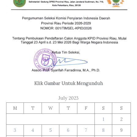
Klik Gambar Untuk Mengunduh
July 2023
M
T
W
T
F
S
S
1
2
3
4
5
6
7
8
9