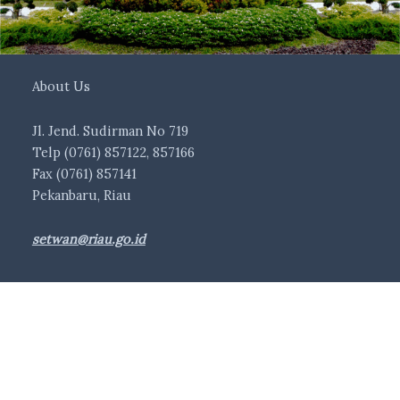
About Us
Jl. Jend. Sudirman No 719
Telp (0761) 857122, 857166
Fax (0761) 857141
Pekanbaru, Riau
setwan@riau.go.id