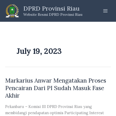
Skip
DPRD Provinsi Riau
to
Website Resmi DPRD Provinsi Riau
content
July 19, 2023
Markarius Anwar Mengatakan Proses
Pencairan Dari PI Sudah Masuk Fase
Akhir
Pekanbaru – Komisi III DPRD Provinsi Riau yang
membidangi pendapatan optimis Participating Interest