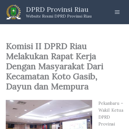
Skip
DPRD Provinsi Riau
to
Website Resmi DPRD Provinsi Riau
content
Komisi II DPRD Riau
Melakukan Rapat Kerja
Dengan Masyarakat Dari
Kecamatan Koto Gasib,
Dayun dan Mempura
Pekanbaru –
Wakil Ketua
DPRD
Provinsi