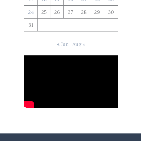
24
25
26
27
28
29
30
31
« Jun
Aug »