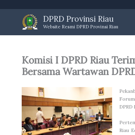
Skip
to
DPRD Provinsi Riau
content
Website Resmi DPRD Provinsi Riau
Komisi I DPRD Riau Teri
Bersama Wartawan DPR
Pekanb
Forum
DPRD P
Pertem
Riau E