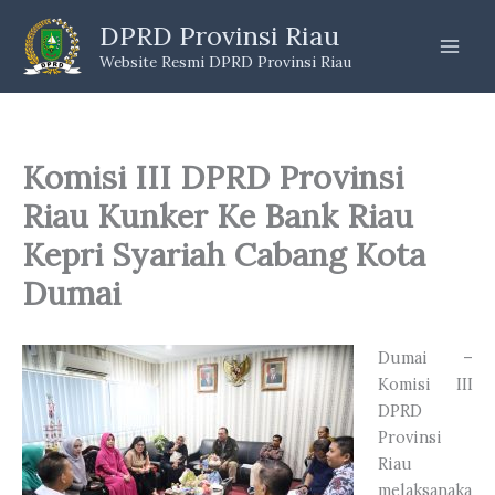
Skip
DPRD Provinsi Riau
to
Website Resmi DPRD Provinsi Riau
content
Komisi III DPRD Provinsi
Riau Kunker Ke Bank Riau
Kepri Syariah Cabang Kota
Dumai
Dumai –
Komisi III
DPRD
Provinsi
Riau
melaksanaka