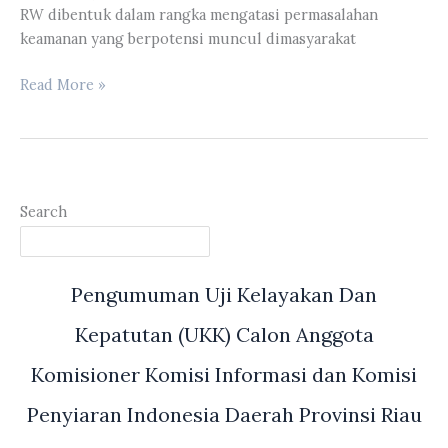
Pelaksanaan
RW dibentuk dalam rangka mengatasi permasalahan
Fisik
keamanan yang berpotensi muncul dimasyarakat
Maupun
Keuangan
Yulisman
Read More »
Hadiri
Apel
Akbar
Launching
Polisi
Search
RW
Polda
Riau
Pengumuman Uji Kelayakan Dan
Kepatutan (UKK) Calon Anggota
Komisioner Komisi Informasi dan Komisi
Penyiaran Indonesia Daerah Provinsi Riau