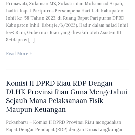
Primawati, Sulaiman MZ, Sulastri dan Muhammad Arpah,
hadiri Rapat Paripurna Bersempena Hari Jadi Kabupaten
Inhil ke-58 Tahun 2023, di Ruang Rapat Paripurna DPRD
Kabupaten Inhil, Rabu(14/6/2023). Hadir dalam milad Inhil
ke-58 ini, Gubernur Riau yang diwakili oleh Asisten III
Setdaprov […]
Dapil
Read More »
Kabupaten
Inhil
Hadiri
Komisi II DPRD Riau RDP Dengan
Rapat
Paripurna
DLHK Provinsi Riau Guna Mengetahui
Bersempena
Sejauh Mana Pelaksanaan Fisik
Hari
Maupun Keuangan
Jadi
Kabupaten
Pekanbaru – Komisi II DPRD Provinsi Riau mengadakan
Inhil
Rapat Dengar Pendapat (RDP) dengan Dinas Lingkungan
Ke-