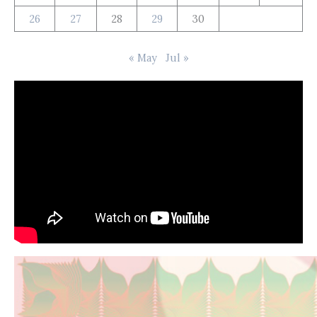
26
27
28
29
30
« May
Jul »