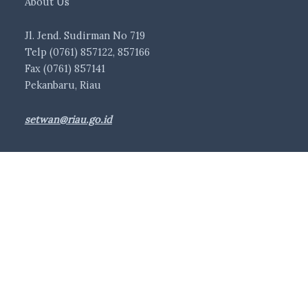
About Us
Jl. Jend. Sudirman No 719
Telp (0761) 857122, 857166
Fax (0761) 857141
Pekanbaru, Riau
setwan@riau.go.id