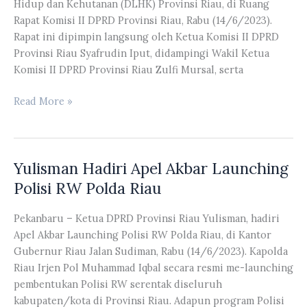
Hidup dan Kehutanan (DLHK) Provinsi Riau, di Ruang
58
Rapat Komisi II DPRD Provinsi Riau, Rabu (14/6/2023).
Tahun
Rapat ini dipimpin langsung oleh Ketua Komisi II DPRD
2023
Provinsi Riau Syafrudin Iput, didampingi Wakil Ketua
Komisi II DPRD Provinsi Riau Zulfi Mursal, serta
Komisi
Read More »
II
DPRD
Riau
Yulisman Hadiri Apel Akbar Launching
RDP
Dengan
Polisi RW Polda Riau
DLHK
Provinsi
Pekanbaru – Ketua DPRD Provinsi Riau Yulisman, hadiri
Riau
Apel Akbar Launching Polisi RW Polda Riau, di Kantor
Guna
Gubernur Riau Jalan Sudiman, Rabu (14/6/2023). Kapolda
Mengetahui
Riau Irjen Pol Muhammad Iqbal secara resmi me-launching
Sejauh
pembentukan Polisi RW serentak diseluruh
Mana
kabupaten/kota di Provinsi Riau. Adapun program Polisi