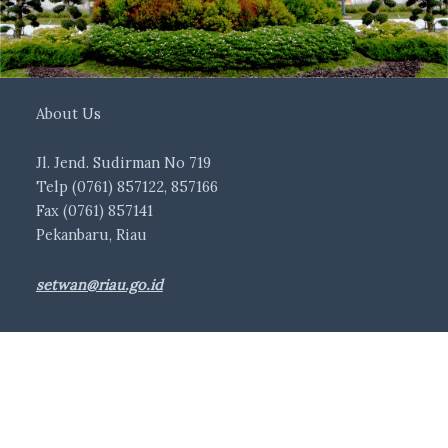
About Us
Jl. Jend. Sudirman No 719
Telp (0761) 857122, 857166
Fax (0761) 857141
Pekanbaru, Riau
setwan@riau.go.id