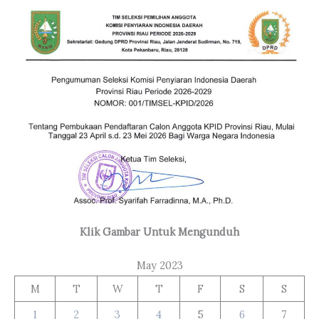
Klik Gambar Untuk Mengunduh
May 2023
M
T
W
T
F
S
S
1
2
3
4
5
6
7