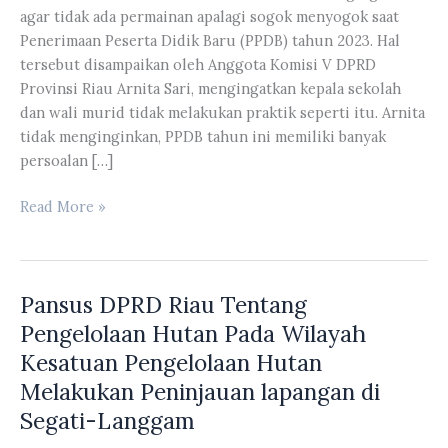
agar tidak ada permainan apalagi sogok menyogok saat
Penerimaan Peserta Didik Baru (PPDB) tahun 2023. Hal
tersebut disampaikan oleh Anggota Komisi V DPRD
Provinsi Riau Arnita Sari, mengingatkan kepala sekolah
dan wali murid tidak melakukan praktik seperti itu. Arnita
tidak menginginkan, PPDB tahun ini memiliki banyak
persoalan […]
Komisi
Read More »
V
DPRD
Riau
Pansus DPRD Riau Tentang
Mengingatkan
Agar
Pengelolaan Hutan Pada Wilayah
Tidak
Kesatuan Pengelolaan Hutan
Ada
Melakukan Peninjauan lapangan di
Permainan
Segati-Langgam
Saat
Penerimaan