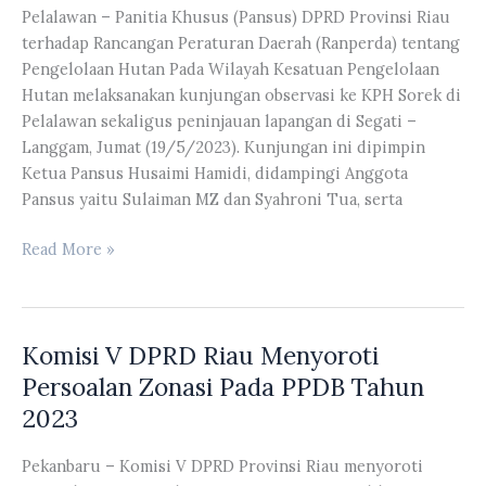
Pelalawan – Panitia Khusus (Pansus) DPRD Provinsi Riau
Peserta
terhadap Rancangan Peraturan Daerah (Ranperda) tentang
Didik
Pengelolaan Hutan Pada Wilayah Kesatuan Pengelolaan
Baru
Hutan melaksanakan kunjungan observasi ke KPH Sorek di
Tahun
Pelalawan sekaligus peninjauan lapangan di Segati –
2023
Langgam, Jumat (19/5/2023). Kunjungan ini dipimpin
Ketua Pansus Husaimi Hamidi, didampingi Anggota
Pansus yaitu Sulaiman MZ dan Syahroni Tua, serta
Pansus
Read More »
DPRD
Riau
Tentang
Komisi V DPRD Riau Menyoroti
Pengelolaan
Hutan
Persoalan Zonasi Pada PPDB Tahun
Pada
2023
Wilayah
Kesatuan
Pekanbaru – Komisi V DPRD Provinsi Riau menyoroti
Pengelolaan