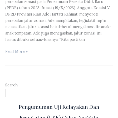
persoalan zonasi pada Penerimaan Peserta Didik Baru
Hutan
(PPDB) tahun 2023, Jumat (19/5/2023). Anggota Komisi V
Melakukan
DPRD Provinsi Riau Ade Hartati Rahmat, menyoroti
Peninjauan
persoalan jalur zonasi. Ade mengatakan, legislatif ingin
lapangan
memastikan jalur zonasi betul-betul mengakomodir anak-
di
anak tempatan. Ade juga menegaskan, jalur zonasi ini
Segati-
harus dibuka seluas-luasnya. “Kita pastikan
Langgam
Komisi
Read More »
V
DPRD
Riau
Menyoroti
Persoalan
Search
Zonasi
Pada
PPDB
Pengumuman Uji Kelayakan Dan
Tahun
2023
Kepatutan (UKK) Calon Anggota