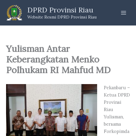
Skip
DPRD Provinsi Riau
to
Website Resmi DPRD Provinsi Riau
content
Yulisman Antar
Keberangkatan Menko
Polhukam RI Mahfud MD
Pekanbaru –
Ketua DPRD
Provinsi
Riau
Yulisman,
bersama
Forkopimda