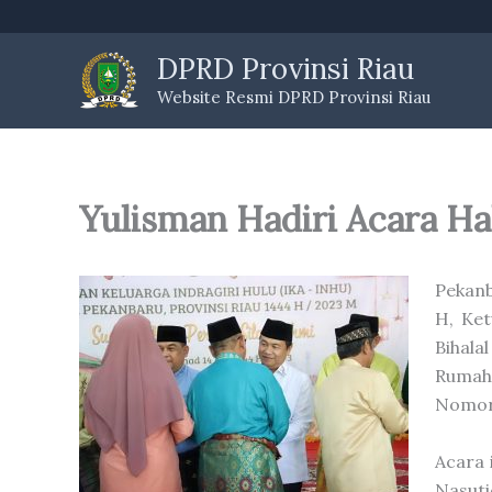
Skip
to
DPRD Provinsi Riau
content
Website Resmi DPRD Provinsi Riau
Yulisman Hadiri Acara Ha
Pekanb
H, Ket
Bihala
Rumah 
Nomor 
Acara 
Nasuti