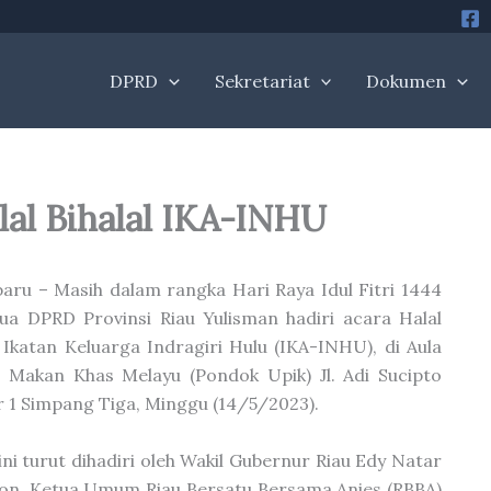
DPRD
Sekretariat
Dokumen
lal Bihalal IKA-INHU
aru – Masih dalam rangka Hari Raya Idul Fitri 1444
ua DPRD Provinsi Riau Yulisman hadiri acara Halal
l Ikatan Keluarga Indragiri Hulu (IKA-INHU), di Aula
Makan Khas Melayu (Pondok Upik) Jl. Adi Sucipto
1 Simpang Tiga, Minggu (14/5/2023).
ini turut dihadiri oleh Wakil Gubernur Riau Edy Natar
on, Ketua Umum Riau Bersatu Bersama Anies (RBBA)