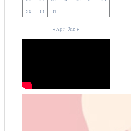
29
30
31
« Apr
Jun »