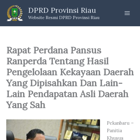
Skip
DPRD Provinsi Riau
to
Website Resmi DPRD Provinsi Riau
content
Rapat Perdana Pansus
Ranperda Tentang Hasil
Pengelolaan Kekayaan Daerah
Yang Dipisahkan Dan Lain-
Lain Pendapatan Asli Daerah
Yang Sah
Pekanbaru –
Panitia
Khusus