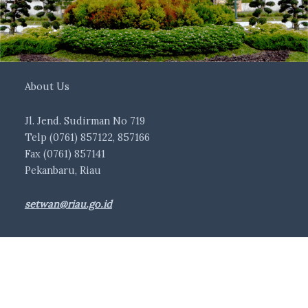
About Us
Jl. Jend. Sudirman No 719
Telp (0761) 857122, 857166
Fax (0761) 857141
Pekanbaru, Riau
setwan@riau.go.id