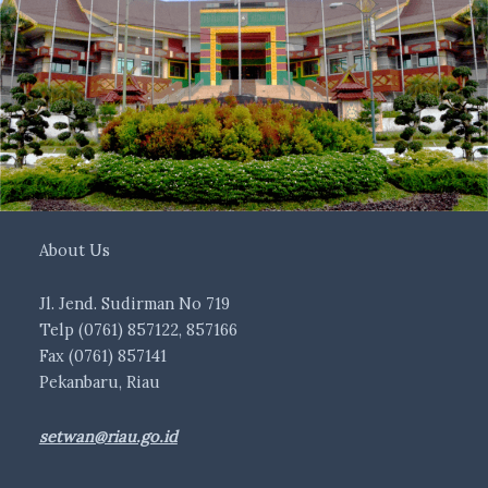
About Us
Jl. Jend. Sudirman No 719
Telp (0761) 857122, 857166
Fax (0761) 857141
Pekanbaru, Riau
setwan@riau.go.id