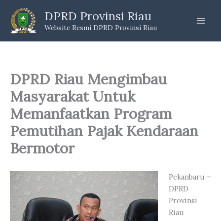
Skip
DPRD Provinsi Riau
to
Website Resmi DPRD Provinsi Riau
content
DPRD Riau Mengimbau
Masyarakat Untuk
Memanfaatkan Program
Pemutihan Pajak Kendaraan
Bermotor
Pekanbaru –
DPRD
Provinsi
Riau