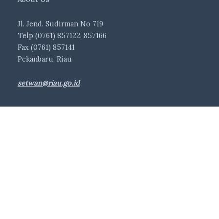
Jl. Jend. Sudirman No 719
Telp (0761) 857122, 857166
Fax (0761) 857141
Pekanbaru, Riau
setwan@riau.go.id