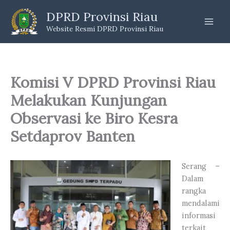
Skip
DPRD Provinsi Riau
to
Website Resmi DPRD Provinsi Riau
content
Komisi V DPRD Provinsi Riau
Melakukan Kunjungan
Observasi ke Biro Kesra
Setdaprov Banten
Serang –
Dalam
rangka
mendalami
informasi
terkait