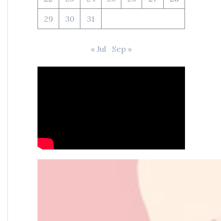
29
30
31
« Jul
Sep »