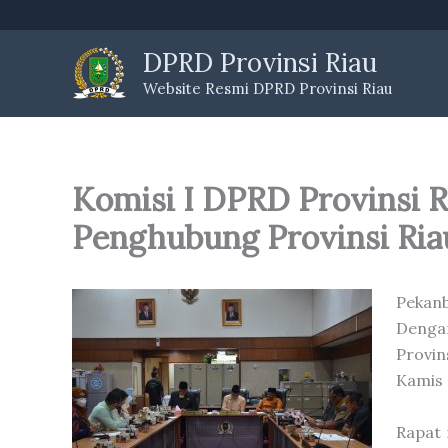
Skip
to
DPRD Provinsi Riau
content
Website Resmi DPRD Provinsi Riau
Komisi I DPRD Provinsi 
Penghubung Provinsi Ria
Pekanb
Denga
Provin
Kamis 
Rapat 